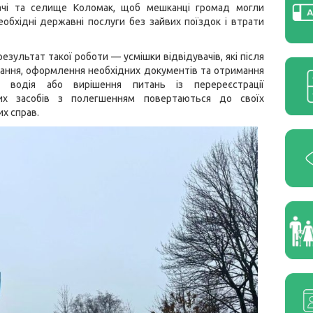
ачі та селище Коломак, щоб мешканці громад могли
обхідні державні послуги без зайвих поїздок і втрати
езультат такої роботи — усмішки відвідувачів, які після
ання, оформлення необхідних документів та отримання
ня водія або вирішення питань із перереєстрації
них засобів з полегшенням повертаються до своїх
х справ.