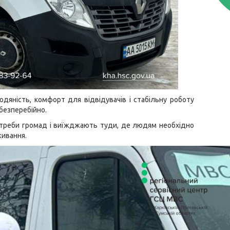
юдяність, комфорт для відвідувачів і стабільну роботу
 безперебійно.
отреби громад і виїжджають туди, де людям необхідно
живання.