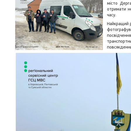
місто Дерг
отримати не
часу.
Найкращий р
фотографув
посвідчен
транспорт
повсякденни