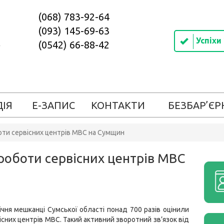
(068) 783-92-64
(093) 145-69-63
Успіхи
(0542) 66-88-42
ДІЯ
Е-ЗАПИС
КОНТАКТИ
БЕЗБАР’ЄР
боти сервісних центрів МВС на Сумщин
 роботи сервісних центрів МВС
чня мешканці Сумської області понад 700 разів оцінили
існих центрів МВС. Такий активний зворотний зв’язок від