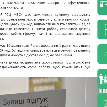
ів є важливим показником довіри та ефективності
жавних послуг.
вій ГСЦ МВС» дає можливість кожному відвідувачу
до оцінювання якості сервісу у кілька простих кроків:
ідсканувати QR-код, відповісти на п’ять запитань та, за
алишити коментар. Оцінити роботу сервісного центру
через вебплатформу, так і за допомогою зручного
та.
має 10 хвилин для його завершення. У разі спливу цього
QR-код. Усі відгуки опрацьовуються в режимі реального
відувачі можуть відчути вже під час звернення.
льна думка людини, яка скористалася послугою. Саме
 вдосконалюють свою роботу, щоб кожен візит був