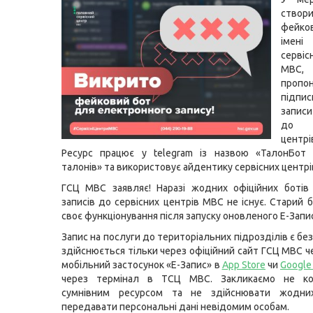
створ
фейко
імен
серві
МВС
пропон
підпи
запис
до с
цент
Ресурс працює у telegram із назвою «ТалонБот
талонів» та використовує айдентику сервісних центрі
ГСЦ МВС заявляє! Наразі жодних офіційних ботів
записів до сервісних центрів МВС не існує. Старий 
своє функціонування після запуску оновленого Е-Запи
Запис на послуги до територіальних підрозділів є б
здійснюється тільки через офіційний сайт ГСЦ МВС 
мобільний застосунок «Е-Запис» в
App Store
чи
Google
через термінал в ТСЦ МВС. Закликаємо не ко
сумнівним ресурсом та не здійснювати жодни
передавати персональні дані невідомим особам.