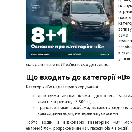
плану
отрим
посві
категор
запит
саме
транс
засо
керу
успішн
складання іспитів? Роз’яснюємо детально.
Що входить до категорії «B»
Категорія «B» надає право керування:
легковими автомобілями, дозволена макси
яких не перевищує 3 500 кг;
транспортними засобами, кількість сидячих м
крім сидіння водія, не перевищує восьми.
Тобто водій із відкритою категорією «B» мо
автомобілем, розрахованим на 8 пасажирів + 1 водій.