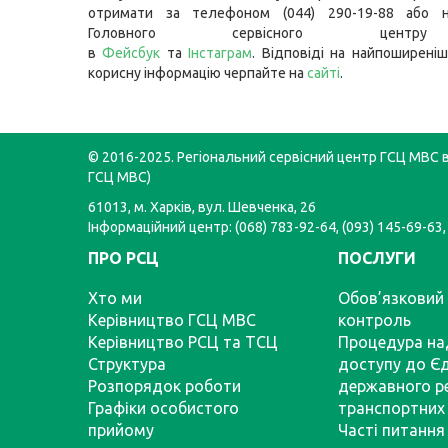
отримати за телефоном (044) 290-19-88 або н
Головного сервісного цент
в
Фейсбук
та
Інстаграм
. Відповіді на найпоширеніш
корисну інформацію черпайте на
сайті
.
© 2016-2025. Регіональний сервісний центр ГСЦ МВС в 
ГСЦ МВС)
61013, м. Харків, вул. Шевченка, 26
Інформаційний центр: (068) 783-92-64, (093) 145-69-63,
ПРО РСЦ
ПОСЛУГИ
Хто ми
Обов’язковий 
Керівництво ГСЦ МВС
контроль
Керівництво РСЦ та ТСЦ
Процедура на
Структура
доступу до Є
Розпорядок роботи
державного р
Графіки особистого
транспортних 
прийому
Часті питання