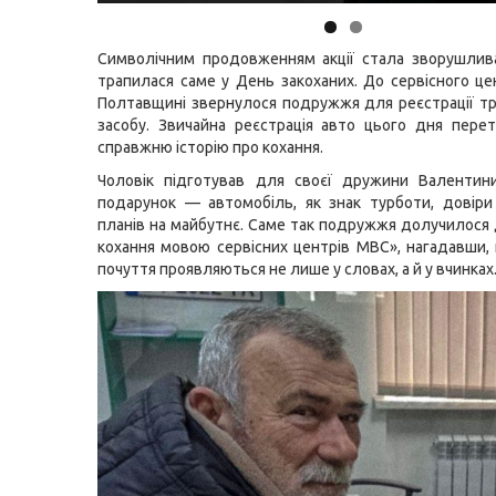
Символічним продовженням акції стала зворушлива
трапилася саме у День закоханих. До сервісного ц
Полтавщині звернулося подружжя для реєстрації т
засобу. Звичайна реєстрація авто цього дня пере
справжню історію про кохання.
Чоловік підготував для своєї дружини Валентин
подарунок — автомобіль, як знак турботи, довіри
планів на майбутнє. Саме так подружжя долучилося д
кохання мовою сервісних центрів МВС», нагадавши,
почуття проявляються не лише у словах, а й у вчинках