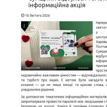
інформаційна акція
16 Лютого 2026
Напер
свято
у с
цен
Харків
Полт
Сумщи
відбул
інформ
присвя
прос
надзвичайно важливим цінностям — відповідальност
та турботі про інших. Її метою було нагадати в
кохання — це не лише емоції та красиві слова, 
усвідомлені рішення.
За допомогою тематичних інформаційних матеріалі
запропонували провести паралелі між людськими с
безпекою на дорозі. Довіра й терпіння однаково 