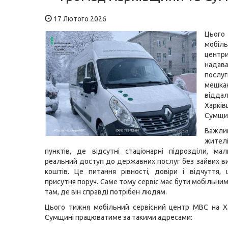
17 Лютого 2026
Цьо
мобіл
цен
надав
послуг
мешка
відда
Харк
Сумщи
Важл
жител
пунктів, де відсутні стаціонарні підрозділи, ма
реальний доступ до державних послуг без зайвих ви
коштів. Це питання рівності, довіри і відчуття
присутня поруч. Саме тому сервіс має бути мобільни
там, де він справді потрібен людям.
Цього тижня мобільний сервісний центр МВС на Х
Сумщині працюватиме за такими адресами: