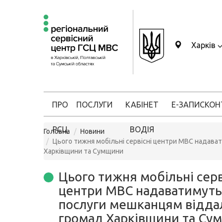
Харків
ПРО
ПОСЛУГИ
КАБІНЕТ
Е-ЗАПИС
КОН
РСЦ
ВОДІЯ
Головна
Новини
Цього тижня мобільні сервісні центри МВС надав
Харківщини та Сумщини
Цього тижня мобільні серв
центри МВС надаватимуть
послуги мешканцям відда
громад Харківщини та Су