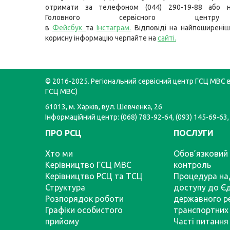
отримати за телефоном (044) 290-19-88 або н
Головного сервісного цент
в
Фейсбук
та
Інстаграм
.
Відповіді на найпоширеніш
корисну інформацію черпайте на
сайті
.
© 2016-2025. Регіональний сервісний центр ГСЦ МВС в 
ГСЦ МВС)
61013, м. Харків, вул. Шевченка, 26
Інформаційний центр: (068) 783-92-64, (093) 145-69-63,
ПРО РСЦ
ПОСЛУГИ
Хто ми
Обов’язковий 
Керівництво ГСЦ МВС
контроль
Керівництво РСЦ та ТСЦ
Процедура на
Структура
доступу до Є
Розпорядок роботи
державного р
Графіки особистого
транспортних 
прийому
Часті питання