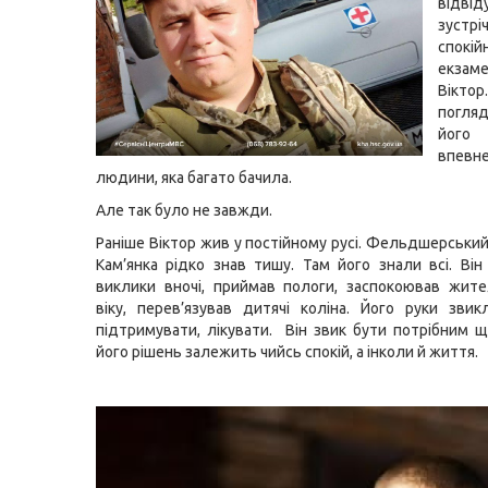
відвід
зустрі
спокій
екзам
Вікто
погляд,
його
впевне
людини, яка багато бачила.
Але так було не завжди.
Раніше Віктор жив у постійному русі. Фельдшерський
Кам’янка рідко знав тишу. Там його знали всі. Він
виклики вночі, приймав пологи, заспокоював жите
віку, перев’язував дитячі коліна. Його руки звик
підтримувати, лікувати. Він звик бути потрібним щ
його рішень залежить чийсь спокій, а інколи й життя.