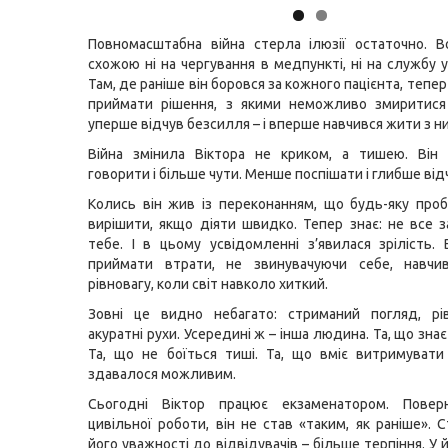
Повномасштабна війна стерла ілюзії остаточно. 
схожою ні на чергування в медпункті, ні на службу 
Там, де раніше він боровся за кожного пацієнта, теп
приймати рішення, з якими неможливо змиритися 
уперше відчув безсилля – і вперше навчився жити з н
Війна змінила Віктора не криком, а тишею. Він
говорити і більше чути. Менше поспішати і глибше від
Колись він жив із переконанням, що будь-яку пр
вирішити, якщо діяти швидко. Тепер знає: не все 
тебе. І в цьому усвідомленні з’явилася зрілість. 
приймати втрати, не звинувачуючи себе, навчи
рівновагу, коли світ навколо хиткий.
Зовні це видно небагато: стриманий погляд, рів
акуратні рухи. Усередині ж – інша людина. Та, що знає
Та, що не боїться тиші. Та, що вміє витримувати
здавалося можливим.
Сьогодні Віктор працює екзаменатором. Пове
цивільної роботи, він не став «таким, як раніше». 
його уважності до відвідувачів – більше терпіння. У 