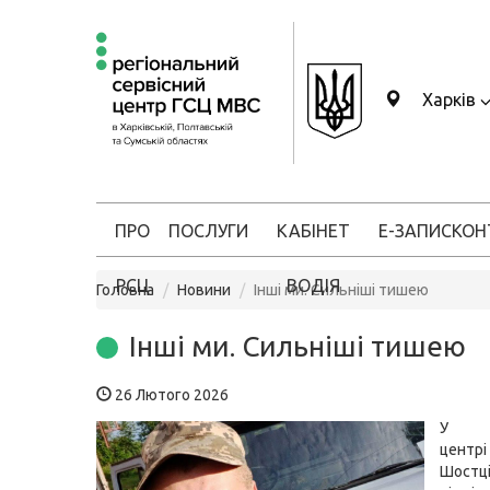
Харків
ПРО
ПОСЛУГИ
КАБІНЕТ
Е-ЗАПИС
КОН
РСЦ
ВОДІЯ
Головна
Новини
Інші ми. Сильніші тишею
Інші ми. Сильніші тишею
26 Лютого 2026
У се
цент
Шостц