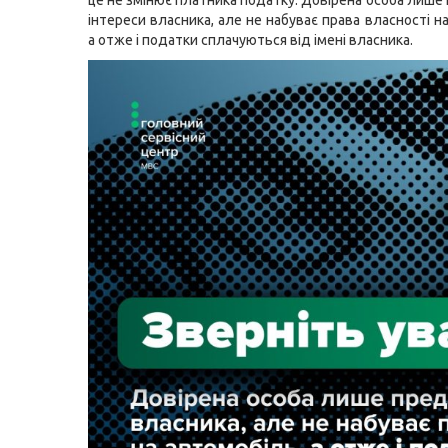
це не змінює платника податку. Довірена особа лише
інтереси власника, але не набуває права власності н
а отже і податки сплачуються від імені власника.