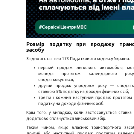
Розмір податку при продажу транс
засобу
Згідно зі статтею 173 Податкового кодексу України:
перший продаж легкового автомобіля, мо
мопеда протягом календарного р
оподатковується;
другий продаж упродовж року — оподатк
ставкою 5% податку на доходи фізичних осіб;
третій і кожний наступний продаж протягом
податку на доходи фізичних осіб.
Крім того, у випадках, коли застосовується ставка
додатково сплачується військовий збір.
Таким чином, якщо власник транспортного засо
другий або наступний продаж протягом календа