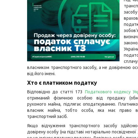
транс
засо
врахов
податк
зобов’
визнач
закон
Украї
подат
сплач
власником транспортного засобу, а не довіреною осо
від його імені.
Хто є платником податку
Відповідно до статті 173
Податкового кодексу Ук
отриманий фізичною особою від продажу (обмі
рухомого майна, підлягає оподаткуванню. Платник
власник майна, тобто особа, яка має право в
транспортний засіб.
Якщо відчуження транспортного засобу здійсню
довірену особу (на підставі нотаріально посвідченої 