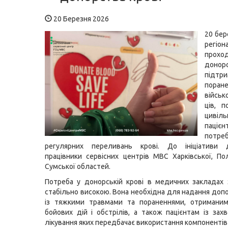
20 Березня 2026
20 бер
регіо
прохо
донорс
підтри
поран
війсь
ців, 
цивіль
паці
потре
регулярних переливань крові. До ініціативи 
працівники сервісних центрів МВС Харківської, По
Сумської областей.
Потреба у донорській крові в медичних закладах
стабільно високою. Вона необхідна для надання до
із тяжкими травмами та пораненнями, отриманим
бойових дій і обстрілів, а також пацієнтам із зах
лікування яких передбачає використання компонентів 