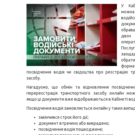
У Каб
можн
водійс
докум
обрав
двох
операт
Послу
заоща
обра
форма
посвідчення водія чи свідоцтва про реєстрацію т
засобу.
Нагадуємо, що обмін та відновлення посвідченн
перереєстрація транспортного засобу онлайн мож
якщо ці документи вже відображаються в Кабінеті вод
Посвідчення водія замовляється онлайн у таких випад
закінчився строк його дії;
документ втрачено або викрадено;
посвідчення водія пошкоджене;