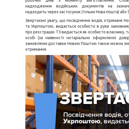
робочих днів з моменту виготовлення. Спов
надходження водійських документів на зазна
надходить через застосунок (тільки Нова пошта) або 
Звертаємо увагу, що посвідчення водія, отримане 
та Укрпоштою, видається особисто в руки замовник
про реєстрацію ТЗ видається як особисто власнику, та
особі (за наявності нотаріально оформленої довір
замовленні доставки Новою Поштою також можна зм
отримання.