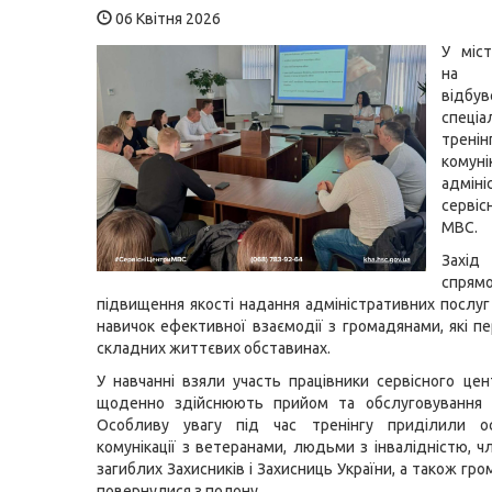
06 Квітня 2026
У міс
на П
відбув
спеціа
тренін
комун
адміні
серві
МВС.
Зах
спря
підвищення якості надання адміністративних послуг
навичок ефективної взаємодії з громадянами, які п
складних життєвих обставинах.
У навчанні взяли участь працівники сервісного цен
щоденно здійснюють прийом та обслуговування ві
Особливу увагу під час тренінгу приділили о
комунікації з ветеранами, людьми з інвалідністю, ч
загиблих Захисників і Захисниць України, а також гро
повернулися з полону.