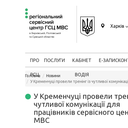
Харків
ПРО
ПОСЛУГИ
КАБІНЕТ
Е-ЗАПИС
КОН
РСЦ
ВОДІЯ
Головна
Новини
У Кременчуці провели тренінг із чутливої комунікац
У Кременчуці провели трен
чутливої комунікації для
працівників сервісного це
МВС