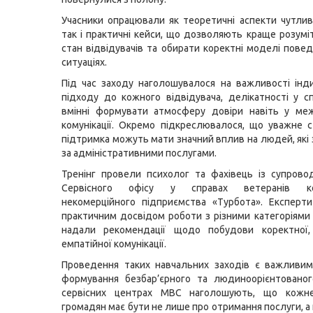
Учасники опрацювали як теоретичні аспекти чутливо
так і практичні кейси, що дозволяють краще розумі
стан відвідувачів та обирати коректні моделі повед
ситуаціях.
Під час заходу наголошувалося на важливості інд
підходу до кожного відвідувача, делікатності у сп
вмінні формувати атмосферу довіри навіть у меж
комунікації. Окремо підкреслювалося, що уважне 
підтримка можуть мати значний вплив на людей, які
за адміністративними послугами.
Тренінг провели психолог та фахівець із супрово
Сервісного офісу у справах ветеранів ко
некомерційного підприємства «Турбота». Експерт
практичним досвідом роботи з різними категоріями
надали рекомендації щодо побудови коректної,
емпатійної комунікації.
Проведення таких навчальних заходів є важливи
формування безбар’єрного та людиноорієнтованог
сервісних центрах МВС наголошують, що кожн
громадян має бути не лише про отримання послуги, а 