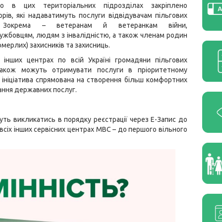
що в цих територіальних підрозділах закріплено
орів, які надаватимуть послуги відвідувачам пільгових
й. Зокрема – ветеранам й ветеранкам війни,
ужбовцям, людям з інвалідністю, а також членам родин
омерлих) захисників та захисниць.
 інших центрах по всій Україні громадяни пільгових
також можуть отримувати послуги в пріоритетному
 ініціатива спрямована на створення більш комфортних
ння державних послуг.
дуть викликатись в порядку реєстрації через Е-Запис до
 всіх інших сервісних центрах МВС – до першого вільного