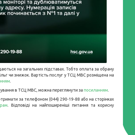
аються на загальних підставах. Тобто оплата за обрану
пільг чи знижок. Вартість послуг у ТСЦ МВС розміщена на
анням
.
овування в ТСЦ МВС, можна переглянути за
посиланням
.
тримати за телефоном (044) 290-19-88 або на сторінках
грам
. Відповіді на найпоширеніші питання та корисну