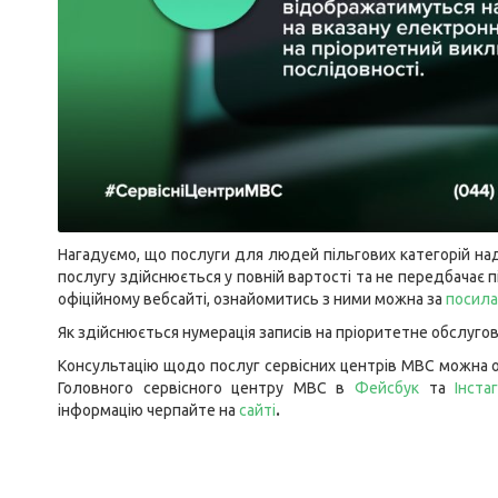
Нагадуємо, що послуги для людей пільгових категорій над
послугу здійснюється у повній вартості та не передбачає 
офіційному вебсайті, ознайомитись з ними можна за
посил
Як здійснюється нумерація записів на пріоритетне обслуг
Консультацію щодо послуг сервісних центрів МВС можна о
Головного сервісного центру МВС в
Фейсбук
та
Інста
інформацію черпайте на
сайті
.