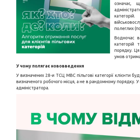
означає, 
адміністрат
категорі
військовосл
полеглих (п
Водночас в
категорій 
порядку. Ця
умов отрима
У чому полягає нововведення
У визначених 28-и ТСЦ МВС пільгові категорії клієнти бу
визначеного робочого місця, а не в рандомному порядку. У
адміністратора.