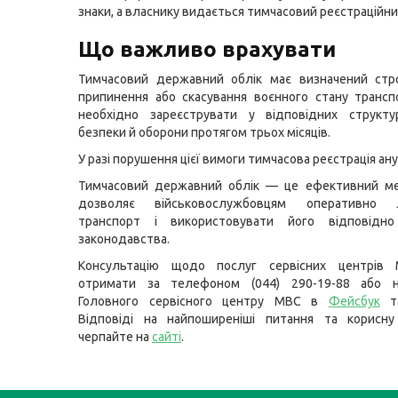
знаки, а власнику видається тимчасовий реєстраційни
Що важливо врахувати
Тимчасовий державний облік має визначений стро
припинення або скасування воєнного стану трансп
необхідно зареєструвати у відповідних структу
безпеки й оборони протягом трьох місяців.
У разі порушення цієї вимоги тимчасова реєстрація ан
Тимчасовий державний облік — це ефективний мех
дозволяє військовослужбовцям оперативно ле
транспорт і використовувати його відповідн
законодавства.
Консультацію щодо послуг сервісних центрів
отримати за телефоном (044) 290-19-88 або н
Головного сервісного центру МВС в
Фейсбук
т
Відповіді на найпоширеніші питання та корисну
черпайте на
сайті
.