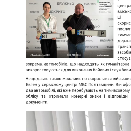
цен
війсь
ці 
скорис
послу
тимча
держа
транс
зас
стосує
зокрема, автомобілів, що надходять як гуманітарна
використовуються для виконання бойових і службови
Нещодавно такою можливістю скористався військо
Євген у сервісному центрі МВС Полтавщини. Він оф
два автомобілі, які вже перебувають на тимчасовом
обліку та отримали номерні знаки і відповідні 
документи.