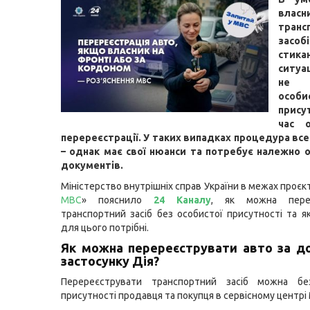
власн
транс
засоб
стик
ситуа
не 
особ
прис
час 
перереєстрації. У таких випадках процедура вс
– однак має свої нюанси та потребує належно
документів.
Міністерство внутрішніх справ України в межах проєкт
МВС
» пояснило
24 Каналу
, як можна перер
транспортний засіб без особистої присутності та я
для цього потрібні.
Як можна перереєструвати авто за 
застосунку Дія?
Перереєструвати транспортний засіб можна бе
присутності продавця та покупця в сервісному центрі