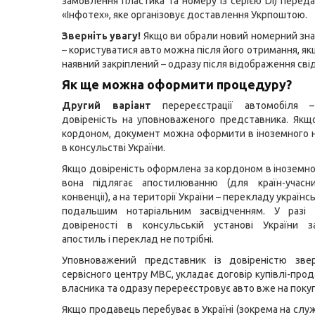
замовлення пластика та номеру із серією DI) перед
«Інфотех», яке організовує доставлення Укрпоштою.
Зверніть увагу!
Якщо ви обрали новий номерний знак
– користуватися авто можна після його отримання, я
наявний закріплений – одразу після відображення свід
Як ще можна оформити процедуру?
Другий варіант
перереєстрації автомобіля
довіреність на уповноваженого представника. Якщ
кордоном, документ можна оформити в іноземного н
в консульстві України.
Якщо довіреність оформлена за кордоном в іноземног
вона підлягає апостилюванню (для країн-учасни
конвенції), а на території України – перекладу україн
подальшим нотаріальним засвідченням. У разі
довіреності в консульській установі України 
апостиль і переклад не потрібні.
Уповноважений представник із довіреністю зве
сервісного центру МВС, укладає договір купівлі-прод
власника та одразу перереєстровує авто вже на покуп
Якщо продавець перебуває в Україні (зокрема на служ