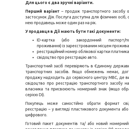
Для цього є два зручні варіанти.
Перший варіант
– продаж транспортного засобу о
застосунок Дія. Послуга доступна для фізичних осіб,
нею продавець може один раз на рік.
У продавця в Дії мають бути такі документи:
ID-картка (або закордонний паспорт/п
проживання) із зареєстрованим місцем прожива
реєстраційний номер облікової картки платника
свідоцтво про реєстрацію авто.
Транспортний засіб перевіряють в Єдиному держав
транспортних засобів. Якщо обмежень немає, дого
продажу надходить до сервісного центру МВС, де 
свідоцтво про реєстрацію транспортного засобу на
власника та присвоюють номерний знак (якщо обр
серією DI).
Покупець може самостійно обрати формат сві
реєстрацію – у вигляді пластикового документа аб
цифрового.
Готовий пакет документів та/ або новий номерний 