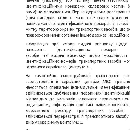
панель (табличку) або частину панелі (таблички
ідентифікаційними номерами складових частин (к
рами) не допускається. Перша державна реєстрація т
(крім випадків, коли є експертне підтвердження
пошкодженого ідентифікаційного номера), а також
митну територію України транспортних засобів, що 
правоохоронними органами інших держав, не здійсню
Інформацію про умови
видачі висновку щодо
нанесення ідентифікаційних номерів тра
засобів
та
видачі висновку щодо можливості 
ідентифікаційних номерів транспортних засобів
мож
Головного сервісного центру МВС.
На самостійно сконструйовані транспортні з
зареєстровані в сервісних центрах МВС транспо
наносяться спеціальні індивідуальні ідентифікаційн
здійснюється дублювання первинних ідентифікаці
відповідно до висновків Головного сервісного ц
подальшому інформація про такі зміни вноситься
державного реєстру транспортних засобів, 
здійснюється перереєстрація транспортного засобу
днів у сервісному центрі МВС.