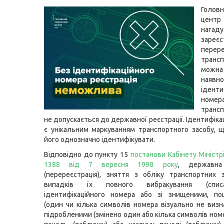
Головн
цен
нагаду
зареє
перер
трансп
можн
наявно
іденти
номер
трансп
не допускається до державної реєстрації. Ідентифік
є унікальним маркуванням транспортного засобу, 
його однозначно ідентифікувати.
Відповідно до пункту 15
постанови Кабінету Міністр
1388 від 7 вересня 1998 року
, державна
(перереєстрація), зняття з обліку транспортних з
випадків їх повного вибракування (спис
ідентифікаційного номера або зі знищеними, п
(один чи кілька символів номера візуально не визн
підробленими (змінено один або кілька символів ном