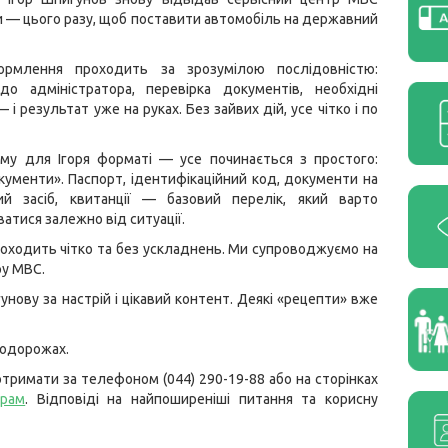
— цього разу, щоб поставити автомобіль на державний
ормлення проходить за зрозумілою послідовністю:
до адміністратора, перевірка документів, необхідні
і результат уже на руках. Без зайвих дій, усе чітко і по
ому для Ігоря форматі — усе починається з простого:
ументи». Паспорт, ідентифікаційний код, документи на
ий засіб, квитанції — базовий перелік, який варто
атися залежно від ситуації.
оходить чітко та без ускладнень. Ми супроводжуємо на
ру МВС.
ову за настрій і цікавий контент. Деякі «рецепти» вже
 подорожах.
тримати за телефоном (044) 290-19-88 або на сторінках
грам
. Відповіді на найпоширеніші питання та корисну