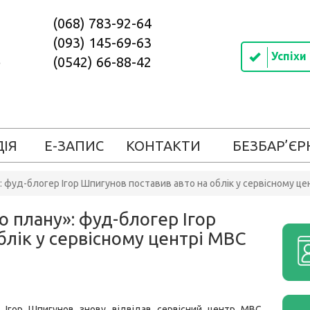
(068) 783-92-64
(093) 145-69-63
Успіхи
(0542) 66-88-42
ДІЯ
Е-ЗАПИС
КОНТАКТИ
БЕЗБАР’ЄР
: фуд-блогер Ігор Шпигунов поставив авто на облік у сервісному 
 плану»: фуд-блогер Ігор
блік у сервісному центрі МВС
 Ігор Шпигунов знову відвідав сервісний центр МВС