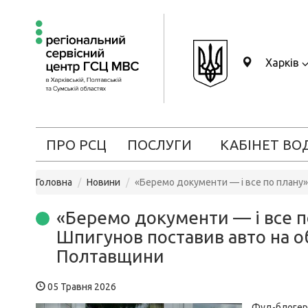
Харків
ПРО РСЦ
ПОСЛУГИ
КАБІНЕТ ВО
Головна
Новини
«Беремо документи — і все по плану»
«Беремо документи — і все по
Шпигунов поставив авто на о
Полтавщини
05 Травня 2026
Фуд-блогер