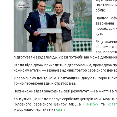
Полтавщини 
облік.
Процес оф
звернення 
процедури — 
суті.
Як у звичн
«беремо док
транспортн
підготувати заздалегідь. У разі потреби він може доповнюв
«Коли відвідувач приходить підготовленим, процедура пр
кожному етапі», — зазначає адміністратор сервісного цент
У сервісному центрі МВС Полтавщини дякують Ігорю Шпигун
точно перевірені адміністраторами.
Нехай кожна ідея знаходить свій результат — і в житті, і в
Консультацію щодо послуг сервісних центрів МВС можна о
Головного сервісного центру МВС в
Фейсбук
та
Інста
інформацію черпайте на
сайті
.