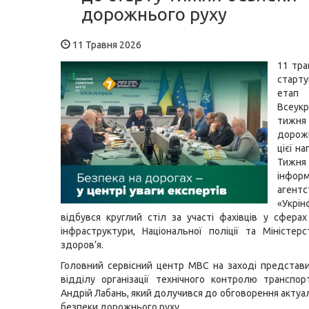
дорожнього руху
11 Травня 2026
11 тра
старт
етап
Всеукр
тижн
дорожн
цієї н
Ти
інформ
агентс
«Укрі
відбувся круглий стіл за участі фахівців у сферах
інфраструктури, Національної поліції та Міністер
здоров’я.
Головний сервісний центр МВС на заході представ
відділу організації технічного контролю транспор
Андрій Лабань, який долучився до обговорення актуа
безпеки дорожнього руху.