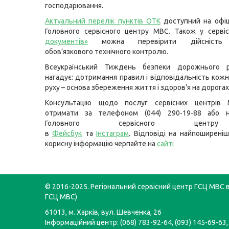
господарювання.
Актуальний перелік пунктів ОТК
доступний на офіц
Головного сервісного центру МВС. Також у серві
документів»
можна перевірити дійсність 
обов’язкового технічного контролю.
Всеукраїнський Тиждень безпеки дорожнього 
нагадує: дотримання правил і відповідальність кожн
руху – основа збереження життя і здоров’я на дорогах
Консультацію щодо послуг сервісних центрів
отримати за телефоном (044) 290-19-88 або н
Головного сервісного цент
в
Фейсбук
та
Інстаграм
. Відповіді на найпоширеніш
корисну інформацію черпайте на
сайті
© 2016-2025. Регіональний сервісний центр ГСЦ МВС в 
ГСЦ МВС)
61013, м. Харків, вул. Шевченка, 26
Інформаційний центр: (068) 783-92-64, (093) 145-69-63,