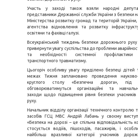
Участь у заході також взяли народні депута
представники Державної служби України з безпеки на
Міністерства розвитку громад та територій України
агентства відновлення та розвитку інфраструкту
освітяни та фахівці галузі.
Всеукраїнський тиждень безпеки дорожнього руху
привернути увагу суспільства до проблеми аварійнос
та необхідності системної профілактики
транспортного травматизму.
Цьогоріч особливу увагу приділено безпеці дітей 
межах Тижня заплановано проведення науково-
круглого столу «Безпечна дорога», під 
обговорюватимуться організаційні та навчальн
заходи щодо підвищення рівня безпеки учасників
руху.
Начальник відділу організації технічного контролю 
засобів ГСЦ МВС Андрій Лабань у своєму виступі
«Безпека на дорозі – це спільна відповідальність к
стосується водіїв, пішоходів, пасажирів, і особ
найбільш вразливої категорії учасників дорож