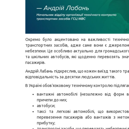
Окремо було акцентовано на важливості технічно
транспортних засобів, адже саме вони є джерело
небезпеки. Це особливо актуально для громадськог
та шкільних автобусів, які щоденно перевозять знач
пасажирів.
Андрій Лабань підкреслив, що кожен виїзд такого тр
відповідальність за десятки людських життів.
В Україні обов’язковому технічному контролю підляга
вантажні автомобілі (незалежно від форм в
причепи до них;
автобуси;
таксі та легкові автомобілі, що використо
перевезення пасажирів або вантажів з мето
прибутку;
транспортні засоби, що перевозять небезпечні 