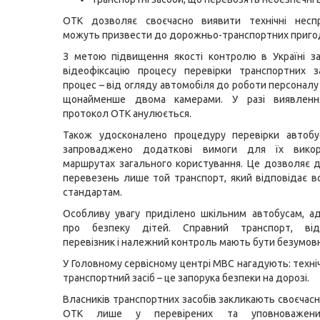
ОТК дозволяє своєчасно виявити технічні неспра
можуть призвести до дорожньо-транспортних приго
З метою підвищення якості контролю в Україні з
відеофіксацію процесу перевірки транспортних з
процес – від огляду автомобіля до роботи персоналу
щонайменше двома камерами. У разі виявленн
протокол ОТК анулюється.
Також удосконалено процедуру перевірки автобус
запроваджено додаткові вимоги для їх викор
маршрутах загального користування. Це дозволяє 
перевезень лише той транспорт, який відповідає 
стандартам.
Особливу увагу приділено шкільним автобусам, а
про безпеку дітей. Справний транспорт, від
перевізник і належний контроль мають бути безумо
У Головному сервісному центрі МВС нагадують: техні
транспортний засіб – це запорука безпеки на дорозі.
Власників транспортних засобів закликають своєчас
ОТК лише у перевірених та уповноважених