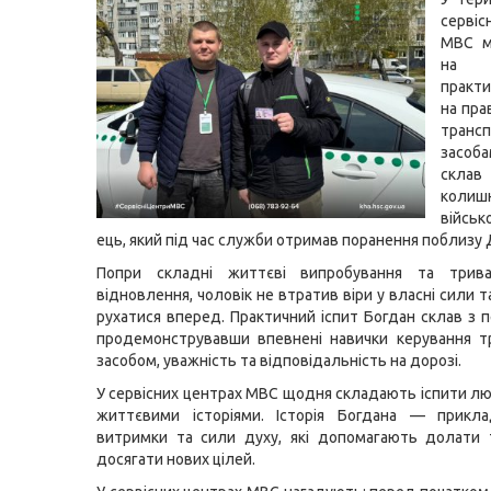
серві
МВС м
на 
практ
на пра
транс
засоб
скла
колиш
війсь
ець, який під час служби отримав поранення поблизу
Попри складні життєві випробування та трив
відновлення, чоловік не втратив віри у власні сили
рухатися вперед. Практичний іспит Богдан склав з п
продемонструвавши впевнені навички керування т
засобом, уважність та відповідальність на дорозі.
У сервісних центрах МВС щодня складають іспити лю
життєвими історіями. Історія Богдана — прикла
витримки та сили духу, які допомагають долати 
досягати нових цілей.