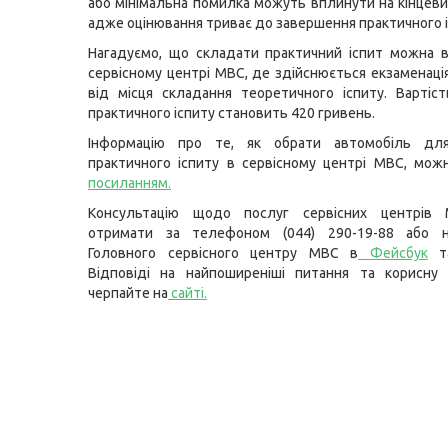
або мінімальна помилка можуть вплинути на кінцеви
адже оцінювання триває до завершення практичного і
Нагадуємо, що складати практичний іспит можна 
сервісному центрі МВС, де здійснюється екзаменаці
від місця складання теоретичного іспиту. Вартіс
практичного іспиту становить 420 гривень.
Інформацію про те, як обрати автомобіль дл
практичного іспиту в сервісному центрі МВС, мож
посиланням
.
Консультацію щодо послуг сервісних центрів
отримати за телефоном (044) 290-19-88 або н
Головного сервісного центру МВС в
Фейсбук
т
Відповіді на найпоширеніші питання та корисну 
черпайте на
сайті
.