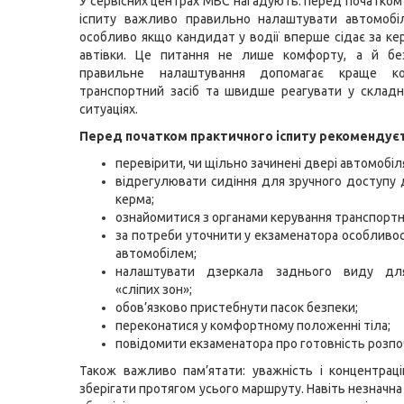
У сервісних центрах МВС нагадують: перед початком
іспиту важливо правильно налаштувати автомобіл
особливо якщо кандидат у водії вперше сідає за кер
автівки. Це питання не лише комфорту, а й бе
правильне налаштування допомагає краще ко
транспортний засіб та швидше реагувати у склад
ситуаціях.
Перед початком практичного іспиту рекомендуєт
перевірити, чи щільно зачинені двері автомобіл
відрегулювати сидіння для зручного доступу 
керма;
ознайомитися з органами керування транспортн
за потреби уточнити у екзаменатора особливос
автомобілем;
налаштувати дзеркала заднього виду для 
«сліпих зон»;
обов’язково пристебнути пасок безпеки;
переконатися у комфортному положенні тіла;
повідомити екзаменатора про готовність розпоч
Також важливо пам’ятати: уважність і концентрац
зберігати протягом усього маршруту. Навіть незначн