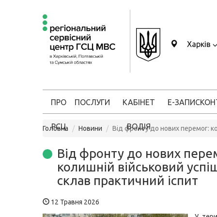
Харків
ПРО
ПОСЛУГИ
КАБІНЕТ
Е-ЗАПИС
КОН
РСЦ
ВОДІЯ
Головна
Новини
Від фронту до нових перемог: к
Від фронту до нових пере
колишній військовий успі
склав практичний іспит
12 Травня 2026
У тер