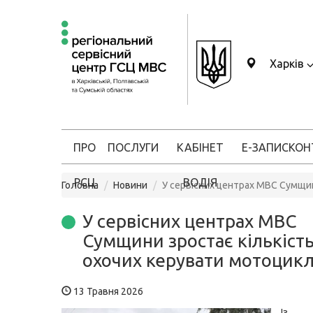
Харків
ПРО
ПОСЛУГИ
КАБІНЕТ
Е-ЗАПИС
КОН
РСЦ
ВОДІЯ
Головна
Новини
У сервісних центрах МВС Сумщин
У сервісних центрах МВС
Сумщини зростає кількіст
охочих керувати мотоцик
13 Травня 2026
Із 