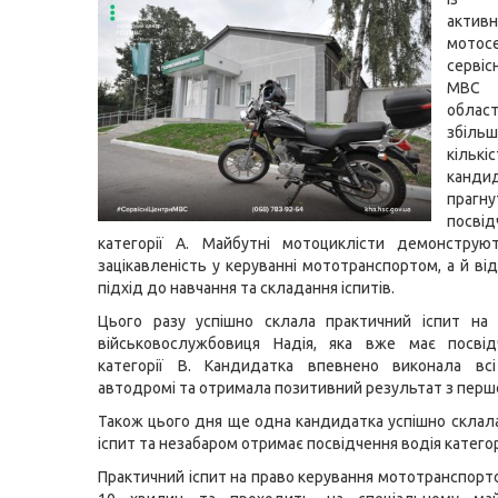
активн
мото
серві
МВС 
област
збільш
кількі
канди
прагн
посві
категорії А. Майбутні мотоциклісти демонстру
зацікавленість у керуванні мототранспортом, а й ві
підхід до навчання та складання іспитів.
Цього разу успішно склала практичний іспит на 
військовослужбовиця Надія, яка вже має посвід
категорії В. Кандидатка впевнено виконала вс
автодромі та отримала позитивний результат з першо
Також цього дня ще одна кандидатка успішно склал
іспит та незабаром отримає посвідчення водія категорі
Практичний іспит на право керування мототранспорт