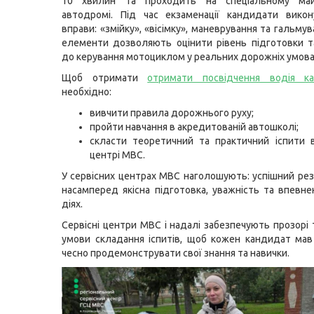
10 хвилин та проходить на спеціальному ма
автодромі. Під час екзаменації кандидати викон
вправи: «змійку», «вісімку», маневрування та гальмув
елементи дозволяють оцінити рівень підготовки т
до керування мотоциклом у реальних дорожніх умова
Щоб отримати
отримати посвідчення водія ка
необхідно:
вивчити правила дорожнього руху;
пройти навчання в акредитованій автошколі;
скласти теоретичний та практичний іспити 
центрі МВС.
У сервісних центрах МВС наголошують: успішний ре
насамперед якісна підготовка, уважність та впевнен
діях.
Сервісні центри МВС і надалі забезпечують прозорі 
умови складання іспитів, щоб кожен кандидат ма
чесно продемонструвати свої знання та навички.