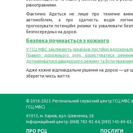
рівноправними.
Фактично йдеться не лише про технічне вмін
автомобілем, а про здатність водія логічн
прогнозувати потенційні ризики та ухвалювати безп
безпосередньо на дорозі.
Безпека починається з кожного
У ГСЦ МВС закликають українців постійно вдосконал
Правил дорожнього руху, користуватися ременя
дотримуватися швидкісного режиму та бути уважним
Адже кожне відповідальне рішення на дорозі — це 
зберегти чиєсь життя.
© 2016-2025. Регіональний сервісний центр ГСЦ МВС в 
ГСЦ МВС)
61013, м. Харків, вул. Шевченка, 26
Інформаційний центр: (068) 783-92-64, (093) 145-69-63,
ПРО РСЦ
ПОСЛУГИ