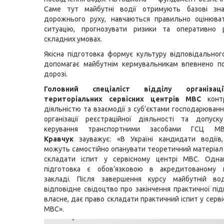
Саме тут майбутні водії отримують базові зн
дорожнього руху, навчаються правильно оцінюв
ситуацію, прогнозувати ризики та оперативно 
складних умовах.
Якісна підготовка формує культуру відповідальног
допомагає майбутнім кермувальникам впевнено по
дорозі.
Головний спеціаліст відділу організац
територіальних сервісних центрів МВС
конт
діяльністю та взаємодії з суб’єктами господарюванн
організації реєстраційної діяльності та допуск
керування транспортними засобами ГСЦ
Кравчук
зауважує: «В Україні кандидати водіїв,
можуть самостійно опанувати теоретичний матеріал і
складати іспит у сервісному центрі МВС. Одна
підготовка є обов’язковою в акредитованому 
закладі. Після завершення курсу майбутній во
відповідне свідоцтво про закінчення практичної під
власне, дає право складати практичний іспит у серв
МВС».