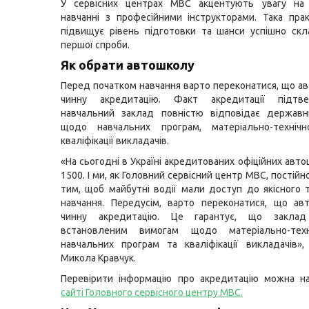
У сервісних центрах МВС акцентують увагу на
навчанні з професійними інструкторами. Така пра
підвищує рівень підготовки та шанси успішно скл
першої спроби.
Як обрати автошколу
Перед початком навчання варто переконатися, що а
чинну акредитацію. Факт акредитації підтв
навчальний заклад повністю відповідає держав
щодо навчальних програм, матеріально-техніч
кваліфікації викладачів.
«На сьогодні в Україні акредитованих офіційних авт
1500. І ми, як Головний сервісний центр МВС, постій
тим, щоб майбутні водії мали доступ до якісного 
навчання. Передусім, варто переконатися, що ав
чинну акредитацію. Це гарантує, що заклад 
встановленим вимогам щодо матеріально-техн
навчальних програм та кваліфікації викладачів»
Микола Кравчук.
Перевірити інформацію про акредитацію можна н
сайті Головного сервісного центру МВС
.