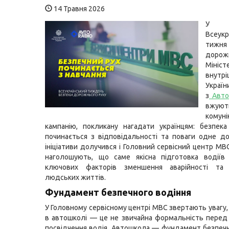
14 Травня 2026
У 
Всеукр
тижн
дорож
Мініст
внутр
Украї
з
Авто
вжуют
комуні
кампанію, покликану нагадати українцям: безпек
починається з відповідальності та поваги одне д
ініціативи долучився і Головний сервісний центр МВ
наголошують, що саме якісна підготовка водіїв
ключових факторів зменшення аварійності та
людських життів.
Фундамент безпечного водіння
У Головному сервісному центрі МВС звертають увагу,
в автошколі — це не звичайна формальність пере
посвідчення водія. Автошкола — фундамент безпечн