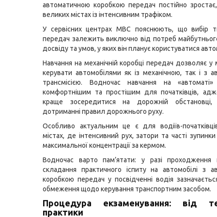
автоматичною коробкою передач постійно зростає
великих містах із інтенсивним трафіком.
У сервісних центрах МВС пояснюють, що вибір т
передач залежить виключно від потреб майбутнього
досвіду та умов, у яких він планує користуватися авт
Навчання на механічній коробці передач дозволяє у
керувати автомобілями як із механічною, так і з 
трансмісією. Водночас навчання на «автоматі»
комфортнішим та простішим для початківців, адж
краще зосередитися на дорожній обстановці,
дотриманні правил дорожнього руху.
Особливо актуальним це є для водіїв-початківці
містах, де інтенсивний рух, затори та часті зупинк
максимальної концентрації за кермом.
Водночас варто пам’ятати: у разі проходження 
складання практичного іспиту на автомобілі з а
коробкою передач у посвідченні водія зазначаєтьс
обмеження щодо керування транспортним засобом.
Процедура екзаменування: від т
практики