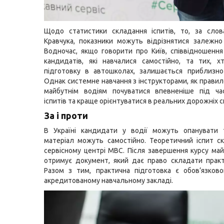
Щодо статистики складання іспитів, то, за сло
Кравчука, показники можуть відрізнятися залежно 
Водночас, якщо говорити про Київ, співвідношення
кандидатів, які навчалися самостійно, та тих, 
підготовку в автошколах, залишається приблизно
Однак системне навчання з інструкторами, як правил
майбутнім водіям почуватися впевненіше під ча
іспитів та краще орієнтуватися в реальних дорожніх с
За і проти
В Україні кандидати у водії можуть опанувати 
матеріал можуть самостійно. Теоретичний іспит с
сервісному центрі МВС. Після завершення курсу май
отримує документ, який дає право складати практ
Разом з тим, практична підготовка є обов’язков
акредитованому навчальному закладі.