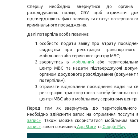
Спершу необхідно звернутися до органів 
розслідування: поліції, СБУ, щоб отримати док
підтверджують факт злочину та статус потерпілої о
кримінального провадження.
Далі потерпіла особа повинна:
особисто подати заяву про втрату посвідче
свідоцтва про реєстрацію транспортног
мобільного або сервісного центру МВС;
звернутись в
мобільний
або територіальни
центр МВС та надати підтверджуючі докуме
органом досудового розслідування (документ 
потерпілим);
отримати відновлене посвідчення водія чи с
реєстрацію транспортного засобу безоплатно 
центрі МВС або в мобільному сервісному центрі
Перед тим як звернутись до територіального 
необхідно здійснити запис на отримання послуги 
запис»
. Також можна скористатися мобільним зас
запис»
, завантаживши в
App Store
та
Google Play
.