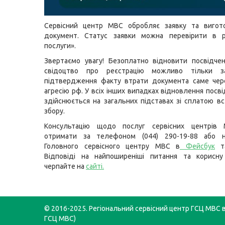
Сервісний центр МВС обробляє заявку та вигот
документ. Статус заявки можна перевірити в р
послуги».
Звертаємо увагу! Безоплатно відновити посвідче
свідоцтво про реєстрацію можливо тільки за
підтвердження факту втрати документа саме чере
агресію рф. У всіх інших випадках відновлення посв
здійснюється на загальних підставах зі сплатою в
збору.
Консультацію щодо послуг сервісних центрів
отримати за телефоном (044) 290-19-88 або н
Головного сервісного центру МВС в
Фейсбук
т
Відповіді на найпоширеніші питання та корисну
черпайте на
сайті
.
© 2016-2025. Регіональний сервісний центр ГСЦ МВС в 
ГСЦ МВС)