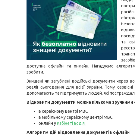
постр
російс
обстр
безоп
віднов
посві
та св
реєстр
транс
засоб
доступна офлайн та онлайн. Нагадуємо алгоритм
зробити.
Знищені чи загублені водійські документи через во
реалії сьогодення для всієї України. Тому сервісн
допомагають та підтримують людей, які постраждали 
Відновити документи можна кількома зручними 
в сервісному центрі МВС
в мобільному сервісному центрі МВС
онлайн у
Кабінеті водія
.
Алгоритм дій відновлення документів офлайн