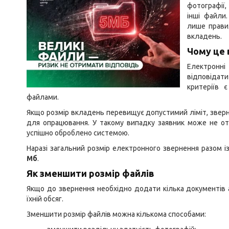
фотографії,
інші файли
лише правил
вкладень.
Чому це
Електронн
відповідат
критеріїв 
файлами.
Якщо розмір вкладень перевищує допустимий ліміт, звер
для опрацювання. У такому випадку заявник може не от
успішно оброблено системою.
Наразі загальний розмір електронного звернення разом
Мб
.
Як зменшити розмір файлів
Якщо до звернення необхідно додати кілька документів 
їхній обсяг.
Зменшити розмір файлів можна кількома способами: