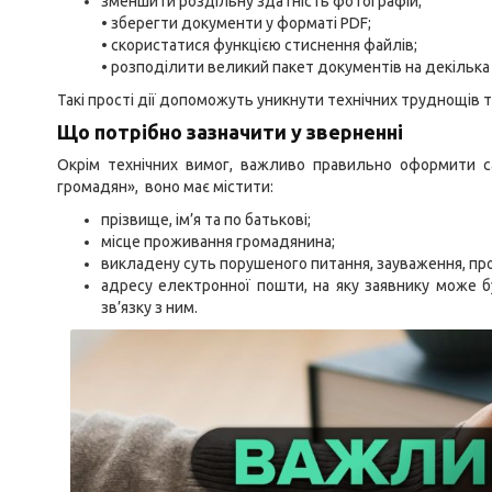
зменшити роздільну здатність фотографій;
• зберегти документи у форматі PDF;
• скористатися функцією стиснення файлів;
• розподілити великий пакет документів на декілька
Такі прості дії допоможуть уникнути технічних труднощів
Що потрібно зазначити у зверненні
Окрім технічних вимог, важливо правильно оформити с
громадян», воно має містити:
прізвище, ім’я та по батькові;
місце проживання громадянина;
викладену суть порушеного питання, зауваження, проп
адресу електронної пошти, на яку заявнику може бу
зв’язку з ним.