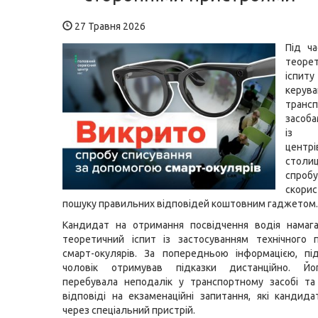
27 Травня 2026
Під ч
теоре
іспит
керува
транс
засоб
із с
цен
столи
спробу
скори
пошуку правильних відповідей коштовним гаджетом.
Кандидат на отримання посвідчення водія намага
теоретичний іспит із застосуванням технічного
смарт-окулярів. За попередньою інформацією, пі
чоловік отримував підказки дистанційно. Йо
перебувала неподалік у транспортному засобі та
відповіді на екзаменаційні запитання, які кандид
через спеціальний пристрій.