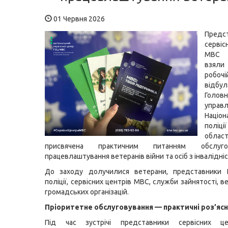
01 Червня 2026
Предс
серві
МВС
взял
робочій
від
Голов
управл
Націон
поліці
облас
присвячена практичним питанням обслуго
працевлаштування ветеранів війни та осіб з інвалідні
До заходу долучилися ветерани, представники Н
поліції, сервісних центрів МВС, служби зайнятості, в
громадських організацій.
Пріоритетне обслуговування — практичні роз’яс
Під час зустрічі представники сервісних ц