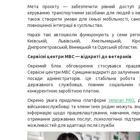
Мета проєкту — забезпечити рівний доступ д
керуванню транспортними засобами для людей з інв
також створити умови для їхньої мобільності, само
повноцінної інтеграції в суспільство.
Наразі такі автошколи функціонують у семи регіо
Київській, Львівській, Хмельницькій, Кіров
Дніпропетровській, Вінницькій та Одеській областях.
Сервісні центри МВС — відкриті до ветеранів
Окремий блок обговорення стосувався працев
Сервісні центри МВС Сумщини відкриті до залучення 
посади адміністраторів. Це стабільна робота 
державного службовця, повним соціальним 
конкурентною заробітною платою.
Окремо увага приділена платформі
Veteran PRO
,
військовослужбовці та члени їхніх родин можуть зн
інформацію щодо працевлаштування, навчання, перек
отримання державних послуг, психологічної підтри
можливостей для адаптації після служби.