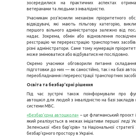
зосередилися на практичних аспектах отрима
ветеранами та людьми з інвалідністю.
Учасникам роз’яснили механізм пріоритетного обс
відвідувачі, які мають пільгову категорію, вик
першого вільного адміністратора залежно від посл
надає. Зокрема, обмін або відновлення посвідче
реєстрацію чи перереєстрацію транспортних засобі
різні адміністратори. Саме тому нумерація пріорите
може змінюватися або відбуватися не послідовно.
Окремо учасники обговорили питання складання
підготовки до них — як самостійно, так і на базі авто
переобладнання і перереєстрації транспортних засобі
Освіта та безбар’єрні рішення
Під час зустрічі також поінформували про фун
автошкіл для людей з інвалідністю на базі закладів
системи МВС.
«Безбар’єрна автошкола»
– це флагманський проєкт 
який реалізується в межах ініціативи першої леді У
Зеленської «Без бар’єрів» та Національної стратегії
безбар’єрного простору в Україні.