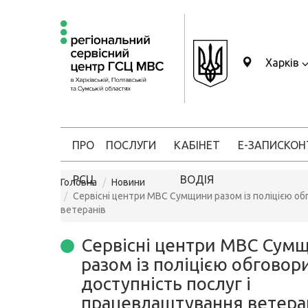
Харків
ПРО
ПОСЛУГИ
КАБІНЕТ
Е-ЗАПИС
КОН
РСЦ
ВОДІЯ
Головна
Новини
Сервісні центри МВС Сумщини разом із поліцією о
ветеранів
Сервісні центри МВС Сум
разом із поліцією обговор
доступність послуг і
працевлаштування ветера