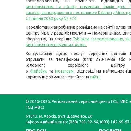
господарювання, які працюють відповідн
виготовлення та обліку номерних знаків для т
засобів, затвердженого постановою Кабінету Міністрі
25 липня 2023 року № 774
.
Перелік таких виробників розміщено на сайті Головно
центру МВС у розділі: Послуги → Номерні знаки. Виг
зберігання, на сторінці:
Суб’єкти господарювання, як
виготовлення номерних знаків.
Консультацію щодо послуг сервісних центрів
отримати за телефоном (044) 290-19-88 або н
Головного сервісного цент
в
Фейсбук
та
Інстаграм
. Відповіді на найпоширеніш
корисну інформацію черпайте на
сайті
.
© 2016-2025. Регіональний сервісний центр ГСЦ МВС в 
ГСЦ МВС)
61013, м. Харків, вул. Шевченка, 26
Інформаційний центр: (068) 783-92-64, (093) 145-69-63,