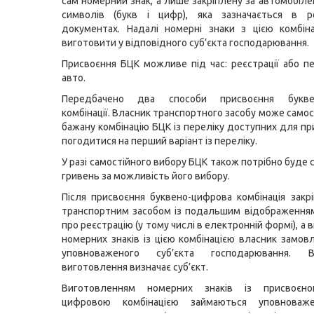
сам номерний знак, а лише закріплену за автомобіле
символів (букв і цифр), яка зазначається в ре
документах. Надалі номерні знаки з цією комбін
виготовити у відповідного суб’єкта господарювання.
Присвоєння БЦК можливе під час: реєстрації або пе
авто.
Передбачено два способи присвоєння буквен
комбінації. Власник транспортного засобу може само
бажану комбінацію БЦК із переліку доступних для пр
погодитися на перший варіант із переліку.
У разі самостійного вибору БЦК також потрібно буде
гривень за можливість його вибору.
Після присвоєння буквено-цифрова комбінація закр
транспортним засобом із подальшим відображенням
про реєстрацію (у тому числі в електронній формі), а
номерних знаків із цією комбінацією власник замов
уповноваженого суб’єкта господарювання. В
виготовлення визначає суб’єкт.
Виготовленням номерних знаків із присвоєно
цифровою комбінацією займаються уповноваже