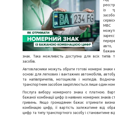
реєст
із тр
зас
серві
МВС 
можу
зареє
перер
авто,
бажан
знак. Така можливість доступна для всіх типів 
засобів.
Автовласники можуть обрати готові номерні знаки 
основі для легкових і вантажних автомобілів, автобу
та напівпричепів, мотоциклів і мопедів. Водноч
транспортним засобом закріплюється лише один ном
Послуга вибору номерного знака є платною. Варт
бажаної комбінації цифр із наявних номерних знаків 
гривень. Якщо громадянин бажає отримати визна
комбінацію цифр, її вартість залежатиме від обр
цифр та типу транспортного засобу і становитиме ві