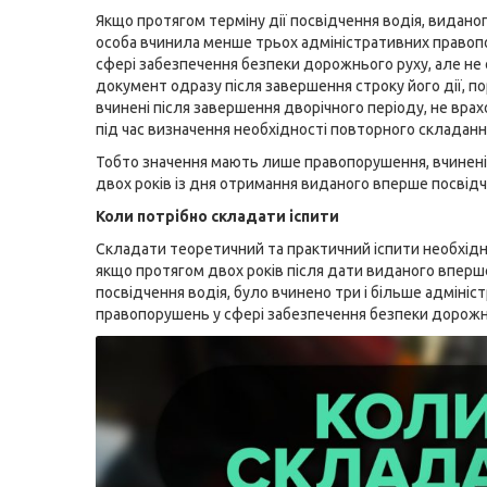
Якщо протягом терміну дії посвідчення водія, видано
особа вчинила менше трьох адміністративних правоп
сфері забезпечення безпеки дорожнього руху, але не
документ одразу після завершення строку його дії, п
вчинені після завершення дворічного періоду, не вра
під час визначення необхідності повторного складання
Тобто значення мають лише правопорушення, вчинені
двох років із дня отримання виданого вперше посвідч
Коли потрібно складати іспити
Складати теоретичний та практичний іспити необхідн
якщо протягом двох років після дати виданого вперш
посвідчення водія, було вчинено три і більше адмініс
правопорушень у сфері забезпечення безпеки дорожн