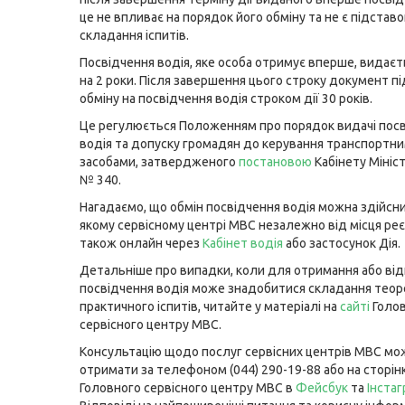
це не впливає на порядок його обміну та не є підстав
складання іспитів.
Посвідчення водія, яке особа отримує вперше, видає
на 2 роки. Після завершення цього строку документ п
обміну на посвідчення водія строком дії 30 років.
Це регулюється Положенням про порядок видачі пос
водія та допуску громадян до керування транспортн
засобами, затвердженого
постановою
Кабінету Мініст
№ 340.
Нагадаємо, що обмін посвідчення водія можна здійсни
якому сервісному центрі МВС незалежно від місця реєс
також онлайн через
Кабінет водія
або застосунок Дія.
Детальніше про випадки, коли для отримання або ві
посвідчення водія може знадобитися складання теор
практичного іспитів, читайте у матеріалі на
сайті
Голо
сервісного центру МВС.
Консультацію щодо послуг сервісних центрів МВС мо
отримати за телефоном (044) 290-19-88 або на сторін
Головного сервісного центру МВС в
Фейсбук
та
Інста