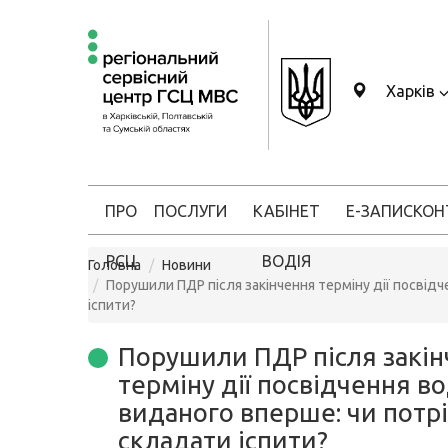
Харків
ПРО
ПОСЛУГИ
КАБІНЕТ
Е-ЗАПИС
КОН
РСЦ
ВОДІЯ
Головна
Новини
Порушили ПДР після закінчення терміну дії посвідч
іспити?
Порушили ПДР після закі
терміну дії посвідчення во
виданого вперше: чи потр
складати іспити?