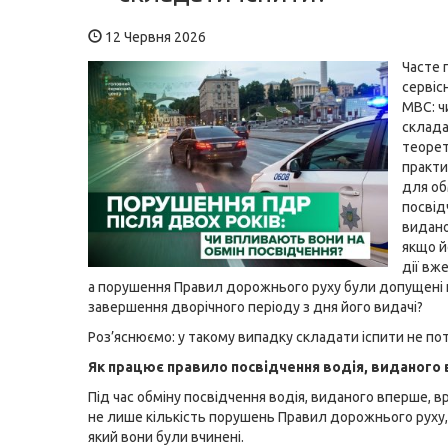
12 Червня 2026
Часте 
сервіс
МВС: ч
склад
теорет
практи
для об
посвід
видано
якщо й
дії вже
а порушення Правил дорожнього руху були допущені 
завершення дворічного періоду з дня його видачі?
Роз’яснюємо: у такому випадку складати іспити не пот
Як працює правило посвідчення водія, виданого
Під час обміну посвідчення водія, виданого вперше, в
не лише кількість порушень Правил дорожнього руху, а
який вони були вчинені.