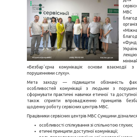
серві
МВС
благод
організ
«Міжн
благо
«Фунд
Украї
лек
мініма
«Безбарʼєрна комунікація: основи взаємодії
порушеннями слуху».
Мета заходу — підвищити обізнаність фах
особливостей комунікації з людьми з порушен
сформувати практичні навички етичної та доступної 
також сприяти впровадженню принципів безба
щоденну роботу сервісних центрів МВС.
Працівники сервісних центрів МВС Сумщини дізналися
особливості спілкування зі спільнотою глухих;
етичні принципи доступної комунікації;