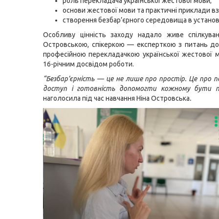
роль перекладача української жестової мови;
основи жестової мови та практичні приклади вз
створення безбар’єрного середовища в установ
Особливу цінність заходу надало живе спілкуван
Островською, спікеркою — експерткою з питань до
професійною перекладачкою української жестової 
16-річним досвідом роботи.
“Безбар’єрність — це не лише про простір. Це про п
доступ і готовність допомогти кожному бути 
наголосила під час навчання Ніна Островська
.