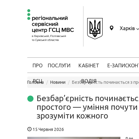
Харків
ПРО
ПОСЛУГИ
КАБІНЕТ
Е-ЗАПИС
КОН
РСЦ
ВОДІЯ
Головна
Новини
Безбар’єрність починається з п
Безбар’єрність починаєтьс
простого — уміння почути
зрозуміти кожного
15 Червня 2026
Для п