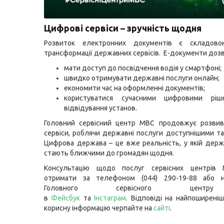
Цифрові сервіси – зручність щодня
Розвиток електронних документів є складово
трансформації державних сервісів. Е-документи доз
мати доступ до посвідчення водія у смартфоні;
швидко отримувати державні послуги онлайн;
економити час на оформленні документів;
користуватися сучасними цифровими ріш
відвідування установ.
Головний сервісний центр МВС продовжує розвив
сервіси, роблячи державні послуги доступнішими та
Цифрова держава – це вже реальність, у якій держ
стають ближчими до громадян щодня.
Консультацію щодо послуг сервісних центрів
отримати за телефоном (044) 290-19-88 або н
Головного сервісного цент
в
Фейсбук
та
Інстаграм
. Відповіді на найпоширеніш
корисну інформацію черпайте на
сайті
.