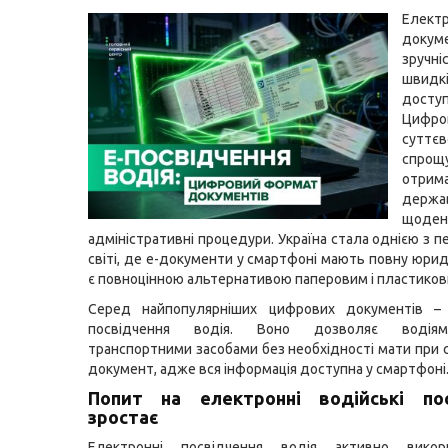
Електр
докуме
зручні
шви
доступ
Цифров
суттєв
спрощ
отрим
держав
щоден
адміністративні процедури. Україна стала однією з п
світі, де е-документи у смартфоні мають повну юрид
є повноцінною альтернативою паперовим і пластиков
Серед найпопулярніших цифрових документів –
посвідчення водія. Воно дозволяє водія
транспортними засобами без необхідності мати при с
документ, адже вся інформація доступна у смартфоні
Попит на електронні водійські пос
зростає
Електронні посвідчення водія активно викор