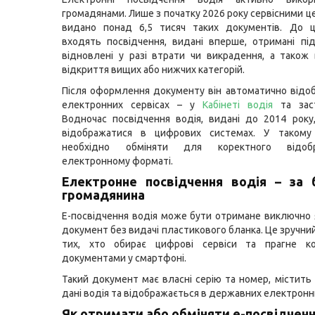
громадянами. Лише з початку 2026 року сервісними 
видано понад 6,5 тисяч таких документів. До ці
входять посвідчення, видані вперше, отримані під
відновлені у разі втрати чи викрадення, а також 
відкриття вищих або нижчих категорій.
Після оформлення документу він автоматично відо
електронних сервісах – у
Кабінеті водія
та заст
Водночас посвідчення водія, видані до 2014 рок
відображатися в цифрових системах. У такому
необхідно обміняти для коректного відо
електронному форматі.
Електронне посвідчення водія – за
громадянина
Е-посвідчення водія може бути отримане виключно
документ без видачі пластикового бланка. Це зручни
тих, хто обирає цифрові сервіси та прагне ко
документами у смартфоні.
Такий документ має власні серію та номер, містить 
дані водія та відображається в державних електронн
Як отримати або обміняти е-посвідченн