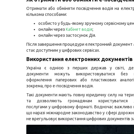
Отримати або обміняти посвідчення водія на елек
кількома способами:
особисто у будь-якому зручному сервісному цен
онлайн через
Кабінет водія
;
онлайн через застосунок Дія.
Після завершення процедури електронний документ
стає доступним у цифрових сервісах.
Використання електронних документів 
Україна є однією з перших держав у світі, де
документи можуть використовуватися без не
оформлення паперових або пластикових аналогі
зокрема, про е-посвідчення водія.
Такі документи мають повну юридичну силу на терит
та дозволяють громадянам користуватися 
послугами у цифровому форматі. Водночас важливо 
що наразі міжнародне законодавство у сфері дорожн
не врегульовує використання цифрових документів з