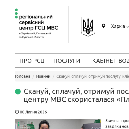
Харків
ПРО РСЦ
ПОСЛУГИ
КАБІНЕТ ВО
Головна
Новини
Скануй, сплачуй, отримуй послугу: к
Скануй, сплачуй, отримуй пос
центру МВС скористалася «П
08 Липня 2026
Звична про
завдяки нов