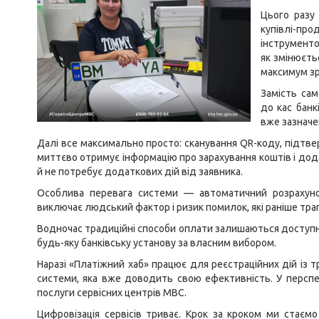
Цього разу
купівлі-про
інструменто
як змінюєть
максимум зр
Замість сам
до кас бан
вже зазначе
Далі все максимально просто: сканування QR-коду, підтв
миттєво отримує інформацію про зарахування коштів і додає
й не потребує додаткових дій від заявника.
Особлива перевага системи — автоматичний розрахунок
виключає людський фактор і ризик помилок, які раніше тра
Водночас традиційні способи оплати залишаються доступн
будь-яку банківську установу за власним вибором.
Наразі «Платіжний хаб» працює для реєстраційних дій із
системи, яка вже доводить свою ефективність. У перспе
послуги сервісних центрів МВС.
Цифровізація сервісів триває. Крок за кроком ми стаєм