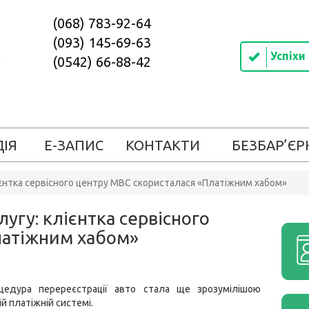
(068) 783-92-64
(093) 145-69-63
Успіхи
(0542) 66-88-42
ДІЯ
Е-ЗАПИС
КОНТАКТИ
БЕЗБАР’ЄР
лієнтка сервісного центру МВС скористалася «Платіжним хабом»
лугу: клієнтка сервісного
латіжним хабом»
цедура перереєстрації авто стала ще зрозумілішою
ій платіжній системі.