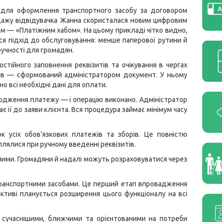
 для оформлення транспортного засобу за договором
дажу відвідувачка Жанна скористалася новим цифровим
м — «Платіжним хабом». На цьому прикладі чітко видно,
ся підхід до обслуговування: менше паперової рутини й
учності для громадян.
остійного заповнення реквізитів та очікування в чергах
ків — сформований адміністратором документ. У ньому
но всі необхідні дані для оплати.
ердження платежу — і операцію виконано. Адміністратор
 її до заяви клієнта. Вся процедура займає мінімум часу
 усіх обов’язкових платежів та зборів. Це повністю
плялися при ручному введенні реквізитів.
ими. Громадяни й надалі можуть розраховуватися через
 транспортними засобами. Це перший етап впровадження
ктиві планується розширення цього функціоналу на всі
о сучаснішими, ближчими та орієнтованими на потреби