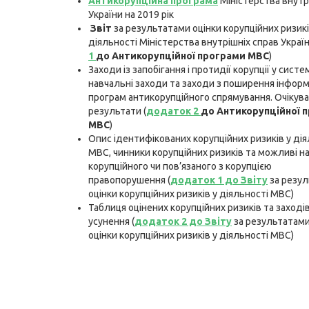
Антикорупційна програма
Міністерства внутр
України на 2019 рік
Звіт
за результатами оцінки корупційних ризикі
діяльності Міністерства внутрішніх справ Украї
1
до Антикорупційної програми МВС
)
Заходи із запобігання і протидії корупції у систе
навчальні заходи та заходи з поширення інформ
програм антикорупційного спрямування. Очікува
результати (
додаток 2
до Антикорупційної 
МВС
)
Опис ідентифікованих корупційних ризиків у дія
МВС, чинники корупційних ризиків та можливі н
корупційного чи пов’язаного з корупцією
правопорушення
(
додаток 1 до Звіту
за резу
оцінки корупційних ризиків у діяльності МВС)
Таблиця оцінених корупційних ризиків та заході
усунення
(
додаток 2 до Звіту
за результатам
оцінки корупційних ризиків у діяльності МВС)