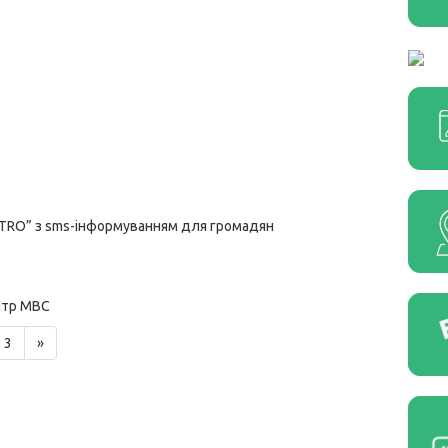
METRO” з sms-інформуванням для громадян
ентр МВС
3
»